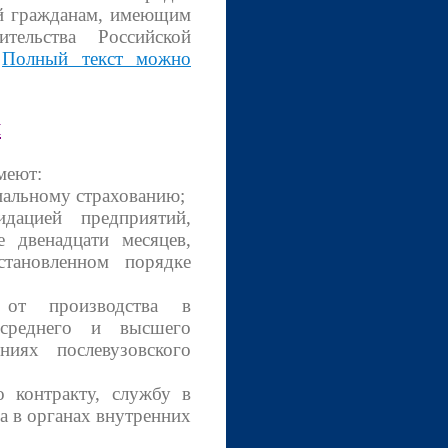
ий гражданам, имеющим
тельства Российской
.
Полный текст можно
м
меют:
иальному страхованию;
дацией предприятий,
 двенадцати месяцев,
тановленном порядке
от производства в
 среднего и высшего
ниях послевузовского
 контракту, службу в
а в органах внутренних