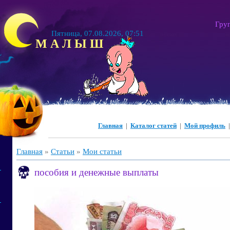
Гру
Пятница, 07.08.2026, 07:51
М А Л Ы Ш
Главная
|
Каталог статей
|
Мой профиль
Главная
»
Статьи
»
Мои статьи
пособия и денежные выплаты