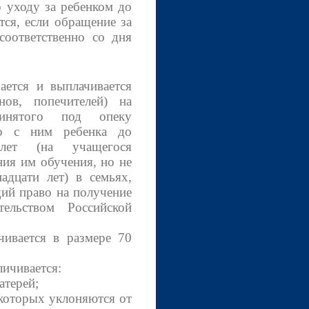
уходу за ребенком до
тся, если обращение за
соответственно со дня
тся и выплачивается
нов, попечителей) на
ринятого под опеку
но с ним ребенка до
лет (на учащегося
ия им обучения, но не
адцати лет) в семьях,
ий право на получение
тельством Российской
вается в размере 70
ичивается:
терей;
оторых уклоняются от