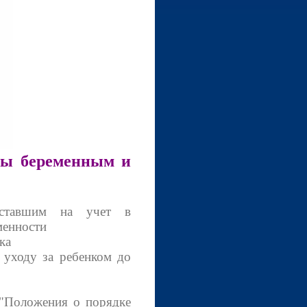
ны беременным и
вставшим на учет в
менности
ка
 уходу за ребенком до
"Положения о порядке