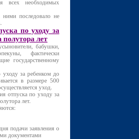
ия всех необходимых
ними последовало не
.
уска по уходу за
 полутора лет
сыновители, бабушки,
екуны, фактически
щие государственному
уходу за ребенком до
ивается в размере 500
осуществляется уход.
я отпуска по уходу за
олутора лет.
яются:
ня подачи заявления о
ыми документами