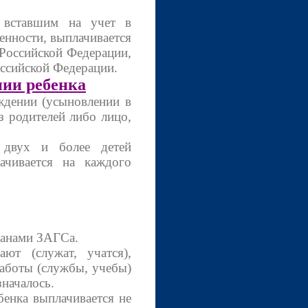
ставшим на учет в
енности, выплачивается
 Российской Федерации,
ссийской Федерации.
нии ребенка
дении (усыновлении в
з родителей либо лицо,
вух и более детей
ачивается на каждого
анами ЗАГСа.
 (служат, учатся),
работы (службы, учебы)
значалось.
нка выплачивается не