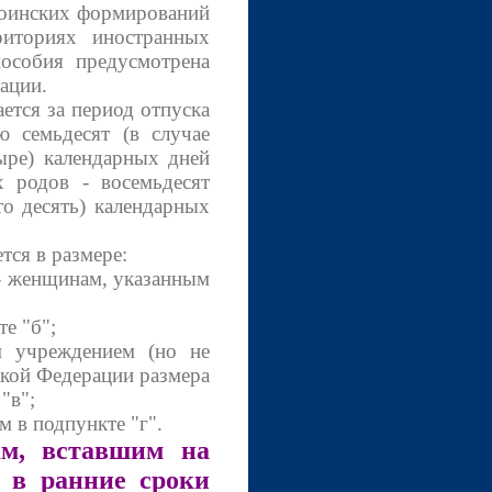
воинских формирований
риториях иностранных
пособия предусмотрена
ации.
тся за период отпуска
ю семьдесят (в случае
ыре) календарных дней
х родов - восемьдесят
то десять) календарных
ся в размере:
 - женщинам, указанным
е "б";
ым учреждением (но не
ской Федерации размера
"в";
 в подпункте "г".
ам, вставшим на
 в ранние сроки