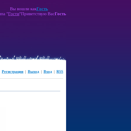
Вы вошли как
Гость
ппа
"
Гости
"
Приветствую Вас
Гость
|
Регистрация
|
Выход
|
Вход
|
RSS