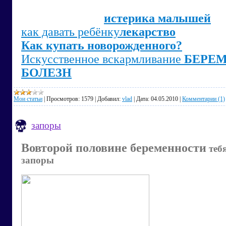
истерика малышей
как давать ребёнку
лекарство
Как купать новорожденного?
Искусственное вскармливание
БЕРЕМ
БОЛЕЗН
Мои статьи
|
Просмотров:
1579
|
Добавил:
vlad
|
Дата:
04.05.2010
|
Комментарии (1)
запоры
Вовторой половине беременности
тебя
запоры