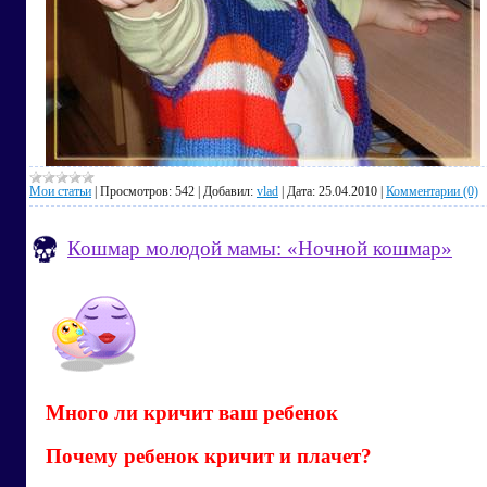
Мои статьи
|
Просмотров:
542
|
Добавил:
vlad
|
Дата:
25.04.2010
|
Комментарии (0)
Кошмар молодой мамы: «Ночной кошмар»
Много ли кричит ваш ребенок
Почему ребенок кричит и плачет?