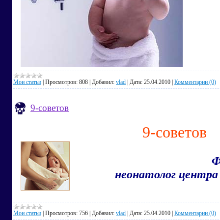
Мои статьи
|
Просмотров:
808
|
Добавил:
vlad
|
Дата:
25.04.2010
|
Комментарии (0)
9-советов
9-советов
Ф
неонатолог центра
Мои статьи
|
Просмотров:
756
|
Добавил:
vlad
|
Дата:
25.04.2010
|
Комментарии (0)