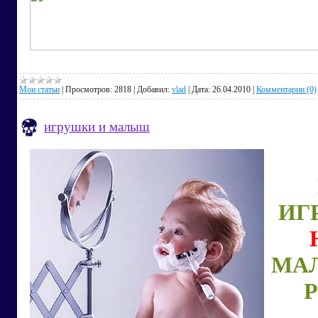
Мои статьи
|
Просмотров:
2818
|
Добавил:
vlad
|
Дата:
26.04.2010
|
Комментарии (0)
игрушки и малыш
ИГ
МА