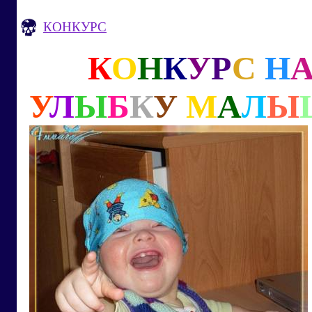
КОНКУРС
К
О
Н
К
У
Р
С
Н
У
Л
Ы
Б
К
У
М
А
Л
Ы