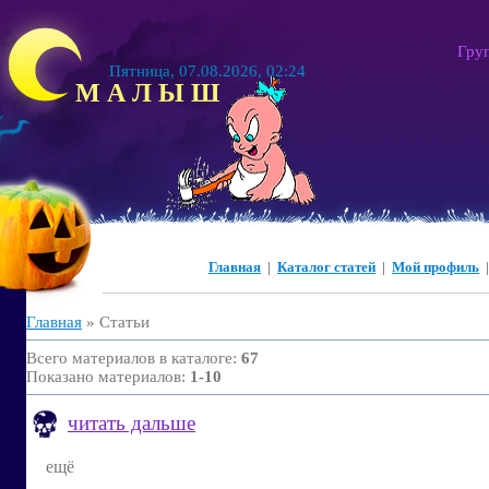
Гру
Пятница, 07.08.2026, 02:24
М А Л Ы Ш
Главная
|
Каталог статей
|
Мой профиль
Главная
»
Статьи
Всего материалов в каталоге
:
67
Показано материалов
:
1-10
читать дальше
ещё