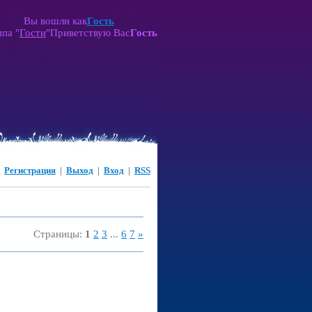
Вы вошли как
Гость
ппа
"
Гости
"
Приветствую Вас
Гость
|
Регистрация
|
Выход
|
Вход
|
RSS
Страницы
:
1
2
3
...
6
7
»