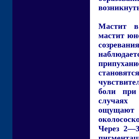
возникнуть
Мастит в
мастит юно
созревани
наблюдае
припухани
становя
чувствите
боли при
случаях 
ощущают 
околососк
Через 2—3
пигмент