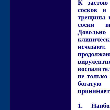
К застою
сосков и
трещины н
соски вн
Довольно 
клиничес
исчезают
продолжа
вирулент
воспалите
не только
богатую 
принимает
1. Наиб