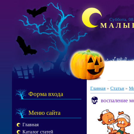
Суббота, 08.0
М А Л Ы
Главная
»
Статьи
»
Мо
Форма входа
воспаление м
Меню сайта
Главная
Каталог статей