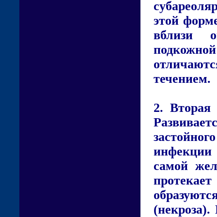
субареоля
этой форм
вблизи о
подкожной
отличаютс
течением.
2. Втора
Развиваетс
застойно
инфекции 
самой жел
протека
образуют
(некроза)