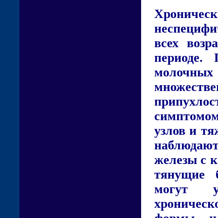
Хронич
неспецифи
всех возр
периоде.
молочных 
множестве
припухл
симптомо
узлов и тя
наблюдаю
железы с 
тянущие 
могут у
хроническ