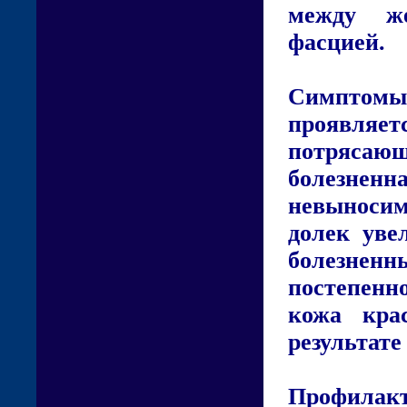
между же
фасцией.
Симптомы
проявляе
потрясаю
болезнен
невыносим
долек уве
болезнен
постепенн
кожа кра
результате
Профилакт