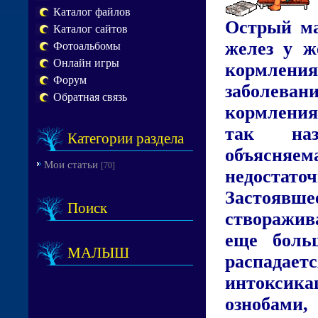
Каталог файлов
Острый ма
Каталог сайтов
желез у ж
Фотоальбомы
Онлайн игры
кормления
Форум
заболеван
Обратная связь
кормлени
так наз
Категории раздела
объясняе
Мои статьи
[70]
недостат
Застоявш
Поиск
створажив
еще боль
МАЛЫШ
распада
интоксик
ознобами,