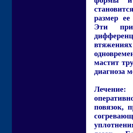
формы и 
становит
размер ее
Эти при
дифференц
втяжениях
одновреме
мастит тру
диагноза м
Лечение:
оперативн
повязок, 
согреваю
уплотнен