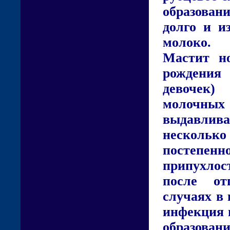
образован
долго и и
молоко.
Мастит н
рождения
девочек)
молочных 
выдавлива
нескольк
постепен
припухлос
после от
случаях в
инфекция и
образован