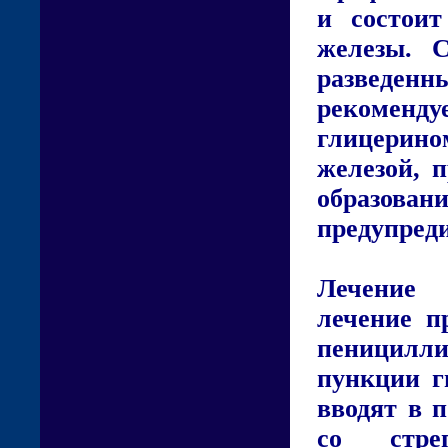
и состои
железы. 
разведенн
рекоменду
глицерино
железой, 
образов
предупреди
Лечение 
лечение п
пеницилли
пункции г
вводят в 
со стре