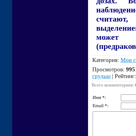
дозах. Б
наблюден
считают,
выделение
может н
(предраков
Категория
:
Мои с
Просмотров
:
995
грудью
|
Рейтинг
Всего комментариев
:
Имя *:
Email *: