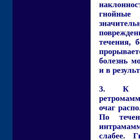
наклоннос
гнойные
значител
поврежден
течения, 
прорывае
болезнь м
и в резуль
3. К т
ретромамм
очаг распо
По тече
интрамамм
слабее. 