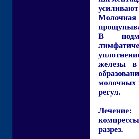
усиливают
Молочн
прощупыва
В подм
лимфатиче
уплотнени
железы в
образовани
молочных ж
регул.
Лечение:
компресс
разрез.