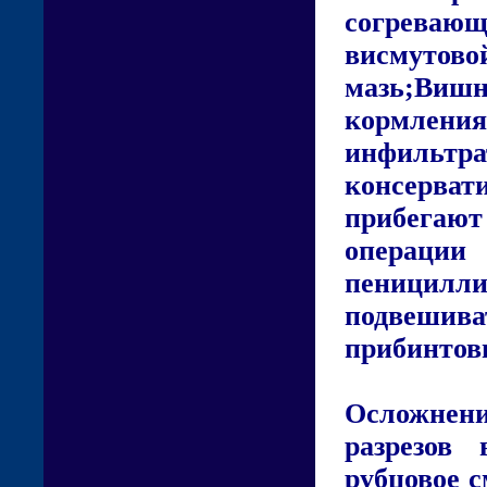
согреваю
висмутов
мазь;Вишн
кормления
инфильтр
консерва
прибегаю
операци
пеницил
подвеши
прибинтовы
Осложнен
разрезов
рубцовое 