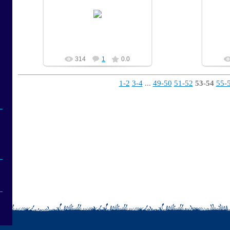
20.04.2010
vlad
314
1
0.0
1-2
3-4
...
49-50
51-52
53-54
55-