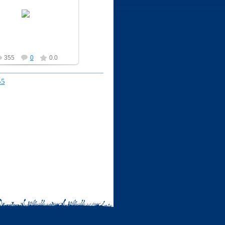
20.04.2010
vlad
355
0
0.0
55