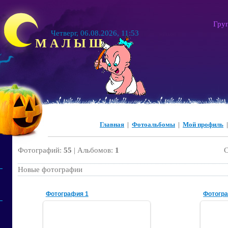
Гру
Четверг, 06.08.2026, 11:53
М А Л Ы Ш
Главная
|
Фотоальбомы
|
Мой профиль
Фотографий:
55
| Альбомов:
1
Новые фотографии
Фотография 1
Фотогр