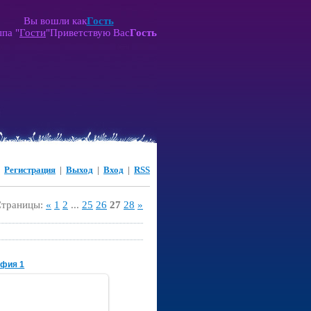
Вы вошли как
Гость
ппа
"
Гости
"
Приветствую Вас
Гость
|
Регистрация
|
Выход
|
Вход
|
RSS
Страницы
:
«
1
2
...
25
26
27
28
»
афия 1